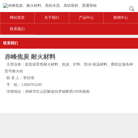
网站首页
关于我们
产品中心
新闻中心
联系我们
联系我们
赤峰焦炭 耐火
材料
主营业务：批发或零售耐火
材料
、焦炭、炉料、防水/保温
材料
、图纸定做各种
型号耐火砖
联 系 人：李经理
手 机：13604763249
详细地址：赤峰市红山区解放街罗锅桥西100米路南