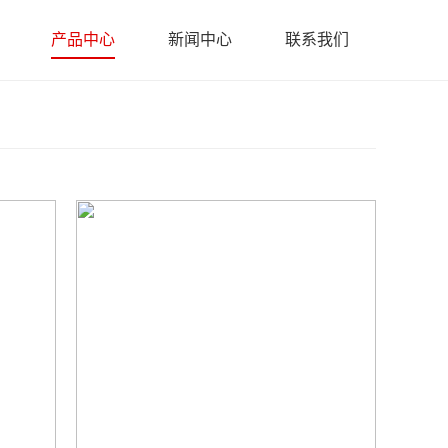
产品中心
新闻中心
联系我们