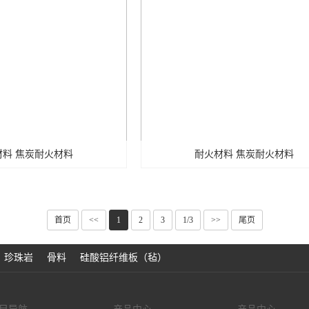
材料 焦炭耐火材料
耐火材料 焦炭耐火材料
首页
<<
1
2
3
1/3
>>
尾页
珍珠岩
骨料
硅酸铝纤维板（毡）