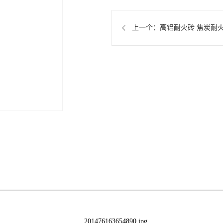
上一个：
高铝耐火砖 焦炭耐