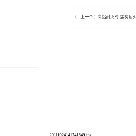
上一个：
高铝耐火砖 焦炭耐