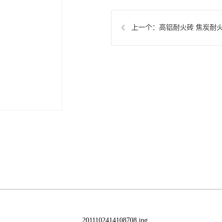
上一个：
高铝耐火砖 焦炭耐